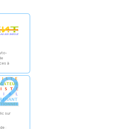
uto-
de
ces à
lic sur
de :