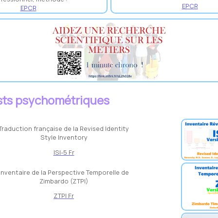
EPCR
EPCR
sts psychométriques
Traduction française de la Revised Identity
Style Inventory
ISI-5 Fr
Inventaire de la Perspective Temporelle de
Zimbardo (ZTPI)
ZTPI Fr