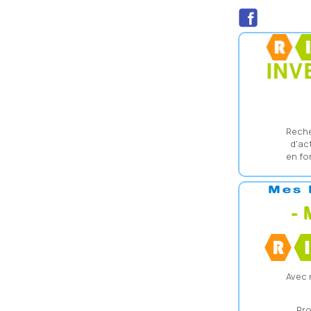
Reche
d'ac
en fo
Avec r
Pro